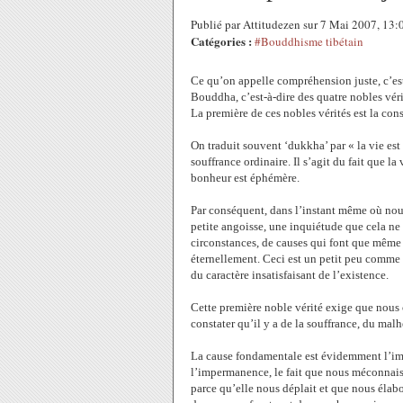
Publié par Attitudezen sur 7 Mai 2007, 13
Catégories :
#Bouddhisme tibétain
Ce qu’on appelle compréhension juste, c’es
Bouddha, c’est-à-dire des quatre nobles véri
La première de ces nobles vérités est la cons
On traduit souvent ‘dukkha’ par « la vie es
souffrance ordinaire. Il s’agit du fait que l
bonheur est éphémère.
Par conséquent, dans l’instant même où nou
petite angoisse, une inquiétude que cela ne
circonstances, de causes qui font que même
éternellement. Ceci est un petit peu comme l
du caractère insatisfaisant de l’existence.
Cette première noble vérité exige que nous c
constater qu’il y a de la souffrance, du malh
La cause fondamentale est évidemment l’imp
l’impermanence, le fait que nous méconnaisso
parce qu’elle nous déplait et que nous élabo