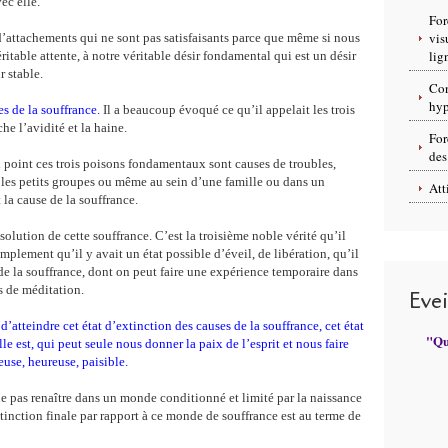
ec elle.
For
vis
 d’attachements qui ne sont pas satisfaisants parce que même si nous
lig
ritable attente, à notre véritable désir fondamental qui est un désir
r stable.
Con
hyp
s de la souffrance.
Il a beaucoup évoqué ce qu’il appelait les trois
he l’avidité et la haine.
For
des
 point ces trois poisons fondamentaux sont causes de troubles,
 les petits groupes ou même au sein d’une famille ou dans un
Att
 la cause de la souffrance.
solution de cette souffrance. C’est la troisième noble vérité qu’il
implement qu’il y avait un état possible d’éveil, de libération, qu’il
 de la souffrance, dont on peut faire une expérience temporaire dans
rs de méditation.
Eve
atteindre cet état d’extinction des causes de la souffrance, cet état
"Qui
lle est, qui peut seule nous donner la paix de l’esprit et nous faire
use, heureuse, paisible.
ne pas renaître dans un monde conditionné et limité par la naissance
tinction finale par rapport à ce monde de souffrance est au terme de