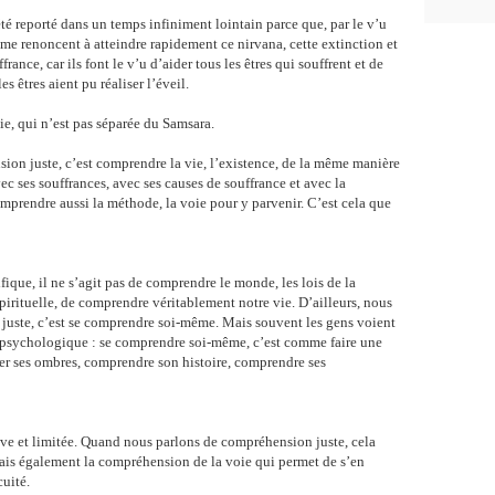
 reporté dans un temps infiniment lointain parce que, par le v’u
e renoncent à atteindre rapidement ce nirvana, cette extinction et
ance, car ils font le v’u d’aider tous les êtres qui souffrent et de
s êtres aient pu réaliser l’éveil.
vie, qui n’est pas séparée du Samsara.
on juste, c’est comprendre la vie, l’existence, de la même manière
ec ses souffrances, avec ses causes de souffrance et avec la
omprendre aussi la méthode, la voie pour y parvenir. C’est cela que
fique, il ne s’agit pas de comprendre le monde, les lois de la
spirituelle, de comprendre véritablement notre vie. D’ailleurs, nous
juste, c’est se comprendre soi-même. Mais souvent les gens voient
psychologique : se comprendre soi-même, c’est comme faire une
er ses ombres, comprendre son histoire, comprendre ses
ve et limitée. Quand nous parlons de compréhension juste, cela
mais également la compréhension de la voie qui permet de s’en
cuité.