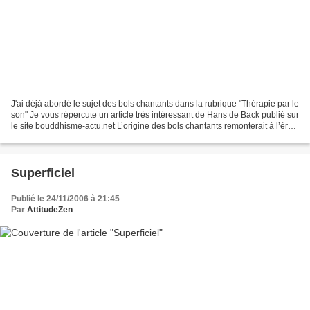
J'ai déjà abordé le sujet des bols chantants dans la rubrique "Thérapie par le
son" Je vous répercute un article très intéressant de Hans de Back publié sur
le site bouddhisme-actu.net L’origine des bols chantants remonterait à l’ère
pré-bouddhique bön...
Superficiel
Publié le 24/11/2006 à 21:45
Par
AttitudeZen