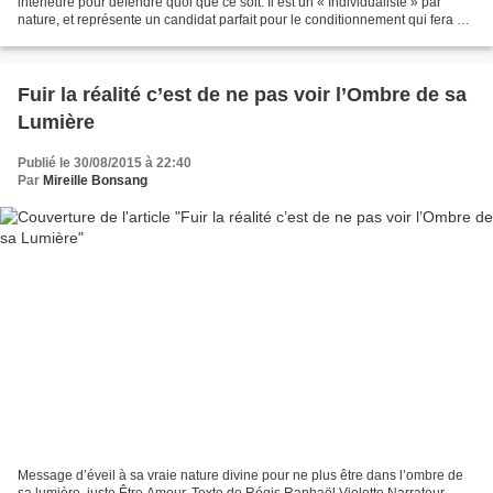
intérieure pour défendre quoi que ce soit. Il est un « Individualiste » par
nature, et représente un candidat parfait pour le conditionnement qui fera de
lui un robot sans aucune...
Fuir la réalité c’est de ne pas voir l’Ombre de sa
Lumière
Publié le 30/08/2015 à 22:40
Par
Mireille Bonsang
Message d’éveil à sa vraie nature divine pour ne plus être dans l’ombre de
sa lumière, juste Être Amour. Texte de Régis Raphaël Violette Narrateur