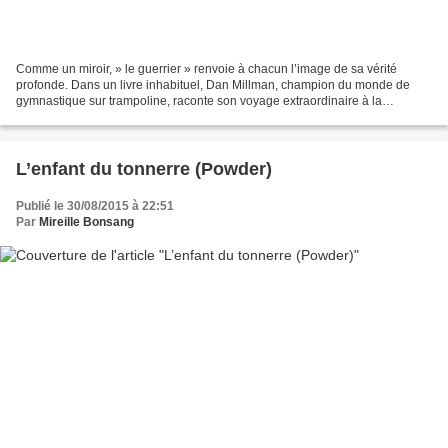
Comme un miroir, » le guerrier » renvoie à chacun l’image de sa vérité
profonde. Dans un livre inhabituel, Dan Millman, champion du monde de
gymnastique sur trampoline, raconte son voyage extraordinaire à la
découverte de lui-même. Guidé par un vieux...
L’enfant du tonnerre (Powder)
Publié le 30/08/2015 à 22:51
Par
Mireille Bonsang