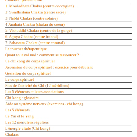
1. Mooladhara Chakra (centre coccygien)
2. Swadhistana Chakra (centre sacré)
3. Nabhi Chakra (centre solaire)
4.Anahata Chakra (chakra du coeur)
5. Vishuddhi Chakra (centre de la gorge)
6. Agnya Chakra (centre frontal)
7. Sahasrara Chakra (centre coronal)
Le toucher thérapeutique
Quant tout val mal : comment se ressourcer ?
Le chi kong du corps spirituel
Ascension du corps spirituel : exercice pour débutant
Gestation du corps spirituel
Le corps spirituel
Pics de l'activité du Chi (12 méridiens)
Les 5 éléments et leurs associations
Chi kong : glossaire
Aide au système nerveux (exercices - chi kong)
Les 5 éléments
Le Yin et le Yang
Les 12 méridiens réguliers
L'énergie vitale (Chi kong)
Chakras