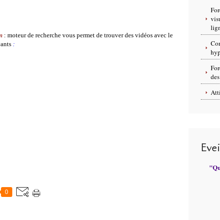
For
vis
lig
m
:
moteur de recherche vous permet de trouver des vidéos avec le
Con
vants
:
hyp
For
des
Att
Eve
"Qui
0