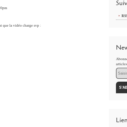
Sui
:10pm
RS
t que la vidéo charge svp :
New
Abonne
article
Email
Lie