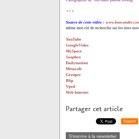
+++
Source de cette vidéo :
www.buscatube.co
même mot-clé de recherche sur les sites sui
YouTube
GoogleVideo
MySpace
Soapbox
Dailymotion
Metacafe
Grouper
Blip
Vpod
Web Internet
Partager cet article
Repost
S'inscrire à la newsletter