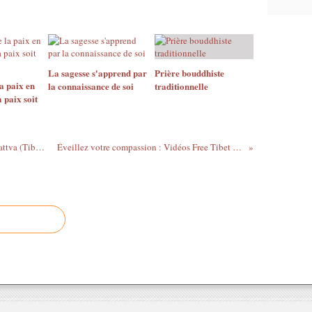
La sagesse s'apprend par
Prière bouddhiste
la paix en
la connaissance de soi
traditionnelle
a paix soit
Mantra (audio) de 100 syllabes de Vajrasattva (Tibétain)
Éveillez votre compassion : Vidéos Free Tibet Libre