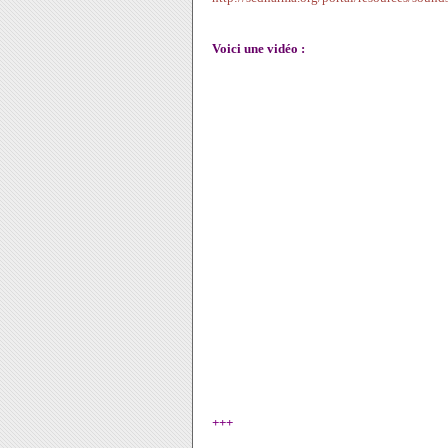
Voici une vidéo :
+++