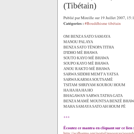
(Tibétain)
Publié par Mireille sur 19 Juillet 2007, 15
Catégories :
#Bouddhisme tibétain
OM BENZA SATO SAMAYA
MANOU PALAYA
BENZA SATO TÈNOPA TITHA
D'IDHO MÈ BHAWA
SOUTO KAYO MÈ BHAWA
SOUPO KAYO MÈ BHAWA
ANOU RAKTO MÈ BHAWA
SARWA SIDDHI MEMT'A YATSA
SARWA KARMA SOUTSAMÈ
TSITAM SHRIYAM KOUROU HOUM
HA HA HA HA HO
BHAGAWAN SARWA TATHA GATA
BENZA MAMÈ MOUNTSA BENZÈ BHA
MAHA SAMAYA SATO AH HOUM PÈ
+++
Écoutez ce mantra en cliquant sur ce lien 
http://scdharma.org/portal/resources/soun