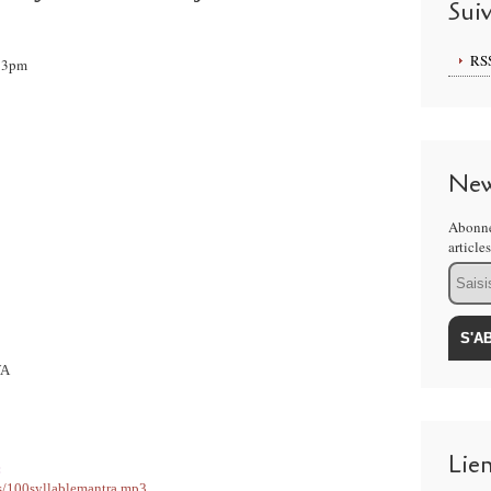
Sui
RS
:13pm
New
Abonne
article
Email
WA
Lie
:
ds/100syllablemantra.mp3