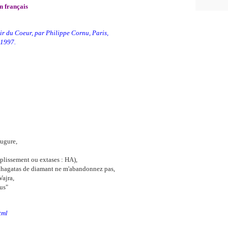
n français
ir du Coeur, par Philippe Cornu, Paris,
 1997.
augure,
lissement ou extases : HA),
athagatas de diamant ne m'abandonnez pas,
Vajra,
us"
tml