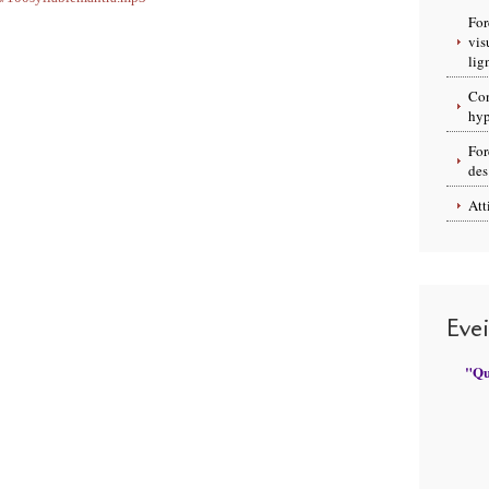
For
vis
lig
Con
hyp
For
des
Att
Eve
"Qui