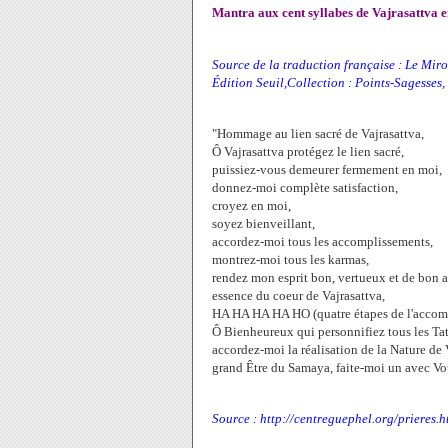
Mantra aux cent syllabes de Vajrasattva e
Source de la traduction française : Le Miro
Édition Seuil,Collection : Points-Sagesses,
"Hommage au lien sacré de Vajrasattva,
Ô Vajrasattva protégez le lien sacré,
puissiez-vous demeurer fermement en moi,
donnez-moi complète satisfaction,
croyez en moi,
soyez bienveillant,
accordez-moi tous les accomplissements,
montrez-moi tous les karmas,
rendez mon esprit bon, vertueux et de bon 
essence du coeur de Vajrasattva,
HA HA HA HA HO (quatre étapes de l'accomp
Ô Bienheureux qui personnifiez tous les T
accordez-moi la réalisation de la Nature de 
grand Être du Samaya, faite-moi un avec Vo
Source : http://centreguephel.org/prieres.h