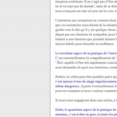
situation extérieure. Il ne s’agit pas d’êtr
ne m’occupe pas du monde’, mais de se dire
nous avançons un tant soi peu sur la voie,
L’attention aux sensations ne consiste donc 
que ces sensations nous disent de la situat
guider vers le fait qu’il y ait quelque chos
départ par une émotion de sympathie pour l’
limitée à une émotion que pourrait donner la 
moyen habile pour résoudre la souffrance.
Le troisième aspect de la pratique de l’atten
C’est essentiellement la compréhension de ‘
‘ Être capable d’être très rapidement consc
nous demander de quoi nos émotions, comme 
Parfois, la colère peut être justifiée parce q
c’est surtout éviter de réagir impulsivement,
même dangereux.
A partir éventuellement d
pouvoir examiner si nous voulons vraiment 
Si nous nous engageons dans une action, à c
Enfin, le quatrième aspect de la pratique de
mentaux, c’est-à-dire en gros, à toutes les