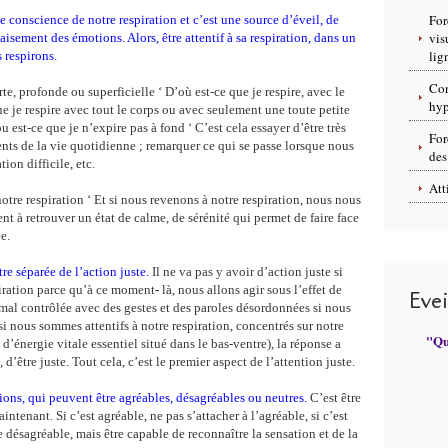
For
 conscience de notre respiration et c’est une source d’éveil, de
vis
sement des émotions. Alors, être attentif à sa respiration, dans un
lig
 respirons.
Con
e, profonde ou superficielle ‘ D’où est-ce que je respire, avec le
hyp
e je respire avec tout le corps ou avec seulement une toute petite
u est-ce que je n’expire pas à fond ‘ C’est cela essayer d’être très
For
ents de la vie quotidienne ; remarquer ce qui se passe lorsque nous
des
on difficile, etc.
Att
otre respiration ‘ Et si nous revenons à notre respiration, nous nous
 à retrouver un état de calme, de sérénité qui permet de faire face
e.
tre séparée de l’action juste.
Il ne va pas y avoir d’action juste si
ation parce qu’à ce moment- là, nous allons agir sous l’effet de
Eve
al contrôlée avec des gestes et des paroles désordonnées si nous
i nous sommes attentifs à notre respiration, concentrés sur notre
"Qui
 d’énergie vitale essentiel situé dans le bas-ventre), la réponse a
’être juste. Tout cela, c’est le premier aspect de l’attention juste.
tions, qui peuvent être agréables, désagréables ou neutres.
C’est être
ntenant. Si c’est agréable, ne pas s’attacher à l’agréable, si c’est
e désagréable, mais être capable de reconnaître la sensation et de la