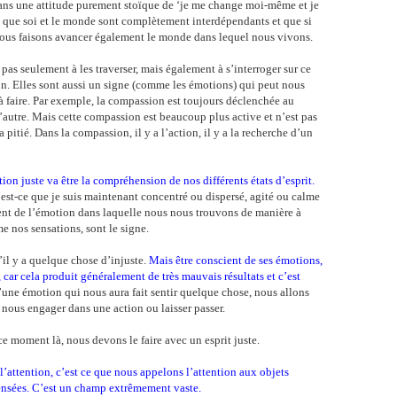
e dans une attitude purement stoïque de ‘je me change moi-même et je
 que soi et le monde sont complètement interdépendants et que si
 nous faisons avancer également le monde dans lequel nous vivons.
pas seulement à les traverser, mais également à s’interroger sur ce
ion. Elles sont aussi un signe (comme les émotions) qui peut nous
e à faire. Par exemple, la compassion est toujours déclenchée au
autre. Mais cette compassion est beaucoup plus active et n’est pas
pitié. Dans la compassion, il y a l’action, il y a la recherche d’un
tion juste va être la compréhension de nos différents états d’esprit.
est-ce que je suis maintenant concentré ou dispersé, agité ou calme
ient de l’émotion dans laquelle nous nous trouvons de manière à
nos sensations, sont le signe.
u’il y a quelque chose d’injuste.
Mais être conscient de ses émotions,
 car cela produit généralement de très mauvais résultats et c’est
’une émotion qui nous aura fait sentir quelque chose, nous allons
nous engager dans une action ou laisser passer.
e moment là, nous devons le faire avec un esprit juste.
 l’attention, c’est ce que nous appelons l’attention aux objets
 pensées. C’est un champ extrêmement vaste.