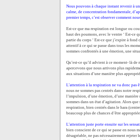
Nous pouvons à chaque instant revenir à une
calme, de concentration fondamentale, d’apai
premier temps, c’est observer comment nous
Est-ce que ma respiration est longue ou court
haut des poumons, avec le ventre ‘ Est-ce qu
partie du corps ‘ Est-ce que j’expire à fond o
attentif à ce qui se passe dans tous les mom
sommes confrontés à une émotion, une situati
Qu’est-ce qu’il advient à ce moment- là de n
apercevons que nous arrivons plus rapidement
aux situations d’une manière plus approprié
L’attention à la respiration ne va donc pas ê
nous ne sommes pas centrés dans notre respir
l’impulsion, d’une émotion, d’une manière m
sommes dans un état d’agitation. Alors que s
respiration, bien centrés dans le hara (centre
beaucoup plus de chances d’être appropriée, d
L’attention juste porte ensuite sur les sensa
bien conscient de ce qui se passe en nous mai
désagréable, ne pas nécessairement rejeter l