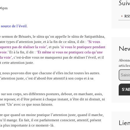
Sui
:06pm
RS
a source de l’éveil.
e sermon de Bénarès, le sûtra qu’on appelle le sûtra de Satipatthâna,
tre types d’attention juste, et à la fin de ce sûtra, il dit :
‘Si vous
New
uerez pas de réaliser la voie’,
et puis
‘si vous le pratiquez pendant
voie.
’ Et à la fin, il dit :
‘Et même si vous ne pratiquez cela qu’une
la voie’,
c’est-à-dire vous ne manquerez pas de réaliser l’éveil, et il
Abonne
t cette attention juste.
article
Email
r, nous pouvons dire que chacune d’elles inclut toutes les autres.
’attention juste, c’est d’abord être attentif à son corps et à sa
 sur son corps, ses différentes postures, debout, en marchant, assis,
se reposer, et d’être présent à chaque instant, n’être dit ni distrait, ni
ment ‘Un’ avec ce que nous faisons.
re que quand un moine pratique l’attention juste, quand il marche,
qu’il mange. En fait, il est parfaitement conscient, attentif, présent
Lie
 la plus importante à ce moment- là.