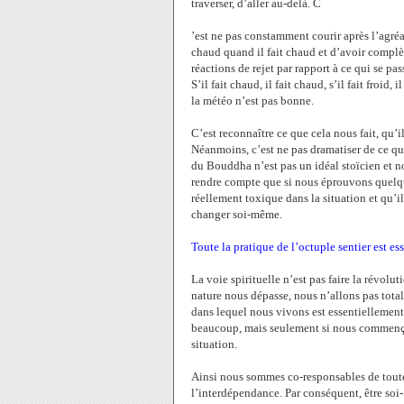
traverser, d’aller au-delà. C
’est ne pas constamment courir après l’agréa
chaud quand il fait chaud et d’avoir complète
réactions de rejet par rapport à ce qui se pas
S’il fait chaud, il fait chaud, s’il fait froi
la météo n’est pas bonne.
C’est reconnaître ce que cela nous fait, qu’i
Néanmoins, c’est ne pas dramatiser de ce qui
du Bouddha n’est pas un idéal stoïcien et 
rendre compte que si nous éprouvons quelque
réellement toxique dans la situation et qu’i
changer soi-même.
Toute la pratique de l’octuple sentier est es
La voie spirituelle n’est pas faire la révolu
nature nous dépasse, nous n’allons pas tota
dans lequel nous vivons est essentiellement
beaucoup, mais seulement si nous commenç
situation.
Ainsi nous sommes co-responsables de toutes 
l’interdépendance. Par conséquent, être soi