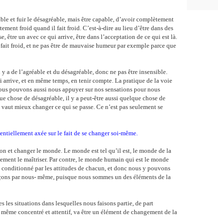
ble et fuir le désagréable, mais être capable, d’avoir complètement
ment froid quand il fait froid. C’est-à-dire au lieu d’être dans des
se, être un avec ce qui arrive, être dans l’acceptation de ce qui est là.
d, il fait froid, et ne pas être de mauvaise humeur par exemple parce que
l y a de l’agréable et du désagréable, donc ne pas être insensible.
 arrive, et en même temps, en tenir compte. La pratique de la voie
nous pouvons aussi nous appuyer sur nos sensations pour nous
 chose de désagréable, il y a peut-être aussi quelque chose de
l vaut mieux changer ce qui se passe. Ce n’est pas seulement se
sentiellement axée sur le fait de se changer soi-même.
tion et changer le monde. Le monde est tel qu’il est, le monde de la
lement le maîtriser. Par contre, le monde humain qui est le monde
 conditionné par les attitudes de chacun, et donc nous y pouvons
ons par nous- même, puisque nous sommes un des éléments de la
les situations dans lesquelles nous faisons partie, de part
- même concentré et attentif, va être un élément de changement de la