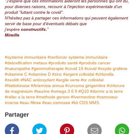
"J'espère que ces informations aideront les personnes qui ont dû,
pour diverses raisons, recourir à l'injection expérimentale d'un
produit "luttant contre le covid".
N'hésitez pas à partager ces informations qui peuvent également
servir de base pour d'éventuels débats que
j'espère
constructifs.
"
Mireille
#systeme immunitaire
#renforcer systeme immunitaire
#detoxification metaux
#produits santé
#produits cancer
#naturopathe
#gemmotherapie
#covid 19
#covid
#oxyde grafene
#vitamine C
#vitamine D
#zinc
#argent colloidal
#chlorella
#zeolith
#NAC antioxydant
#argile verte
#or colloidal
#Nattokinase
#Artemisia annua
#curcuma gingembre
#chlorure
de magnésium
#taurine
#omega 3 6 9
#Q10
#dormir a la terre
#relier a la terre
#methode gerson
#Ivermectine
#osmoseur
inverse
#eau filtree
#eau osmosee
#kit CDS MMS
Partager