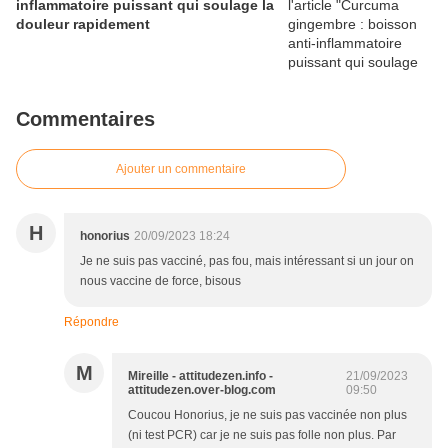
inflammatoire puissant qui soulage la
Vanille
douleur rapidement
Commentaires
Ajouter un commentaire
H
honorius
20/09/2023 18:24
Je ne suis pas vacciné, pas fou, mais intéressant si un jour on
nous vaccine de force, bisous
Répondre
M
Mireille - attitudezen.info -
21/09/2023
attitudezen.over-blog.com
09:50
Coucou Honorius, je ne suis pas vaccinée non plus
(ni test PCR) car je ne suis pas folle non plus. Par