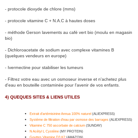
- protocole dioxyde de chlore (mms)
- protocole vitamine C + N.A.C à hautes doses
- méthode Gerson lavements au café vert bio (moulu en magasin
bio)
- Dichloroacetate de sodium avec complexe vitamines B
(quelques vendeurs en europe)
- Ivermectine pour stabiliser les tumeurs
- Filtrez votre eau avec un osmoseur inverse et n'achetez plus
d'eau en bouteille contaminée pour l'avenir de vos enfants.
4) QUEQUES SITES & LIENS UTILES
Extrait d'artémisinine Annua 100% naturel
(ALIEXPRESS)
Système de filtration d'eau par osmose des barrages
(ALIEXPRESS)
Vitamine C 750 ascorbate de calcium
(SUNDAY)
N Acétyl L Cystéine
(MY PROTEIN)
Gouttes Vitamine D3 K2
(AMAZON)