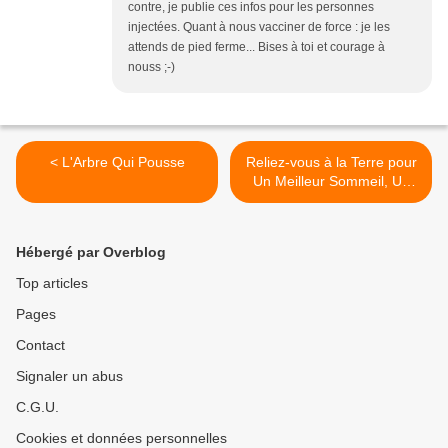
contre, je publie ces infos pour les personnes
injectées. Quant à nous vacciner de force : je les
attends de pied ferme... Bises à toi et courage à
nouss ;-)
< L'Arbre Qui Pousse
Reliez-vous à la Terre pour
Un Meilleur Sommeil, Un
Bien-être Naturel et Une
énergie Saine pour la Terre
(tapis - drap et housse de
Hébergé par Overblog
lit) >
Top articles
Pages
Contact
Signaler un abus
C.G.U.
Cookies et données personnelles