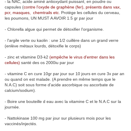
- la NAC, acide aminé antioxydant puissant, en poudre ou
capsules (
contre l'oxyde de graphène (fer), présents dans vax,
pcr, masques, chemtrails etc.
Protège les cellules du cerveau,
les poumons, UN MUST A AVOIR 1.5 gr par jour
- Chlorella algue qui permet de détoxifier l'organisme.
- l'argile verte ou kaolin : une 1/2 cuillère dans un grand verre
(enlève métaux lourds, détoxifie le corps)
- zinc et vitamine D3-k2
(empêche le virus d'entrer dans les
cellules)
santé des os 2000iu par jour
- vitamine C en cure 10gr par jour sur 10 jours en cure 3x par an
ou quand on est malade. (A prendre en même temps que le
N.A.C) soit sous forme d'acide ascorbique ou ascorbate de
calcium/sodium).
- Boire une bouteille d eau avec la vitamine C et le N.A.C sur la
journée.
- Nattokinase 100 mg par jour sur plusieurs mois pour les
vaccinés/injectés.