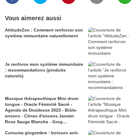
Vous aimerez aussi
AttitudeZen : Comment renforcer son
système immunitaire naturellement
Je renforce mon système immunitaire
: recommandations (produits
naturels)
Musique thérapeuthique Mini drum
tongue - Oracle Féminité Sacré -
Agenda de Druidesse 2023 - Brûle-
encens - Cônes d'encens Jasmin
Rose Sauge Blanche - Grog
respiratoire - Thé Gingembre Orange -
Curcuma gingembre : boisson anti-
Thé Chaï Curcuma - Bougie Patchouli