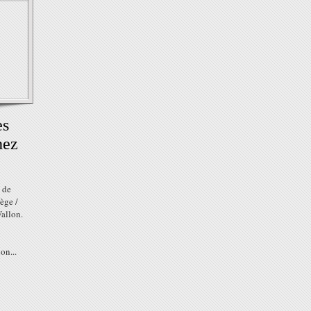
es
ez
 de
ège /
allon.
on...