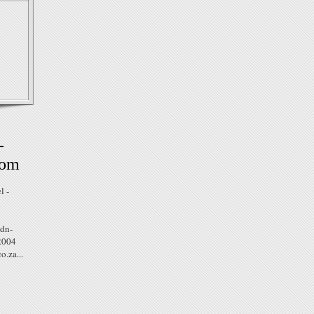
-
com
l -
n
dn-
 2004
o.za...