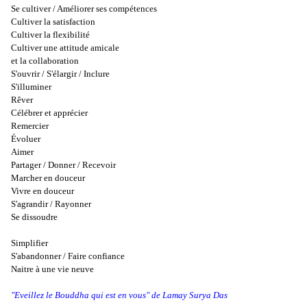
Se cultiver / Améliorer ses compétences
Cultiver la satisfaction
Cultiver la flexibilité
Cultiver une attitude amicale
et la collaboration
S'ouvrir / S'élargir / Inclure
S'illuminer
Rêver
Célébrer et apprécier
Remercier
Évoluer
Aimer
Partager / Donner / Recevoir
Marcher en douceur
Vivre en douceur
S'agrandir / Rayonner
Se dissoudre
Simplifier
S'abandonner / Faire confiance
Naitre à une vie neuve
"Eveillez le Bouddha qui est en vous" de Lamay Surya Das