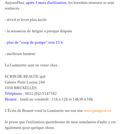
Aujourd'hui,
après 3 mois d'utilisation
, les bienfaits ressentis se sont
renforcés :
- réveil et lever plus facile
- la sensation de fatigue a presque disparu
- plus de "coup de pompe" vers 15 h
- meilleure humeur
La Luminette sont en vente chez :
ECRIN DE BEAUTE sprl
Galerie Porte Louise 244
1050 BRUXELLES
Téléphone
:
0032 (0)2/5147162
Horaire
:
lundi au vendredi : 11h à 12h et 14h30 à 18h
L'Écrin de Beauté vend la Luminette sur son site
www.parapost.eu
Je pense que l'utilisation quotidienne de mon simulateur d'aube y est
également pour quelque chose.