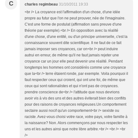
C
charles regimbeau
31/10/2011 19:33
<br /> La croyance est l'affirmation d'un chose, d'une idée
propre au futur que l'on ne peut prouver, née de l'imaginaire.
C'est une forme de postulat (affirmation sans preuve d'une
théorie par exemple).<br /> En opposition avec la réalité
d'une chose, d'une entité, ou d'un principe universelle, c'est la
connaissance souvent dite scientifique. Il ne faut de ce fait
jamais imposer ses croyances, car on<br /> peut induire
autrui en erreur, de même qu'il ne faut jamais rejeter une
croyance car un jour elle peut devenir une réalité. Pendant
longtemps les hommes ont considérés comme une croyance
que la<br /> terre étaient ronde, par exemple. Voila pourquoi il
faut respecter ceux qui croient, qui ont une foi, de même que
ceux qui sont rationalistes et qui n'ont pas de croyances.
prendre conscience de<br /> l'attitude que nous devrions
avoir vis à vis des uns et des autres éviterait bien des conflits
pour des raisons de croyances religieuses.Un comportement
sectaire aussi nocif qu'un comportement<br /> sexiste ou
raciste. Avez-vous choisi votre race, votre pays, votre famille à
la naissance? Non. Alors commençons par nous respecter les
uns et les autres ainsi que notre libre arbitre.<br /> <br /> <br
/>