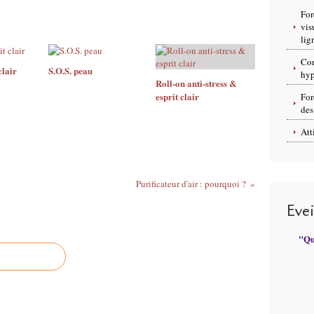
For
vis
lig
Con
clair
S.O.S. peau
hyp
Roll-on anti-stress &
esprit clair
For
des
Att
Purificateur d'air : pourquoi ?
Eve
"Qui