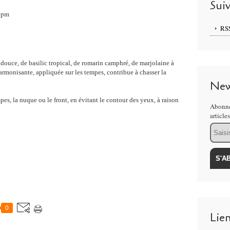
Sui
39pm
RS
e douce, de basilic tropical, de romarin camphré, de marjolaine à
armonisante, appliquée sur les tempes, contribue à chasser la
New
mpes, la nuque ou le front, en évitant le contour des yeux, à raison
Abonne
article
Email
0
Lie