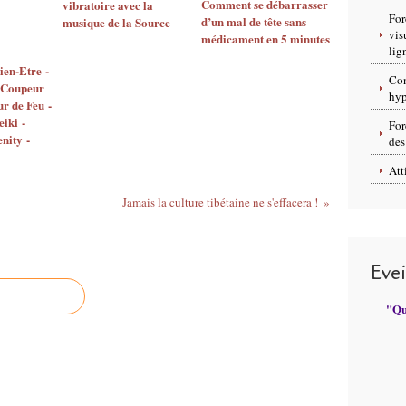
Comment se débarrasser
vibratoire avec la
For
d’un mal de tête sans
musique de la Source
vis
médicament en 5 minutes
lig
en-Etre -
Con
- Coupeur
hyp
ur de Feu -
iki -
For
nity -
des
Att
Jamais la culture tibétaine ne s'effacera !
Eve
"Qui