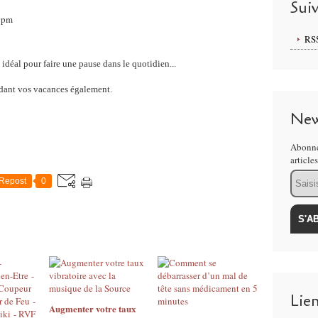
Sui
32pm
RS
idéal pour faire une pause dans le quotidien...
ndant vos vacances également.
New
Abonne
article
Email
Repost
0
Lie
Augmenter votre taux