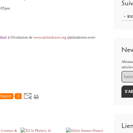
Sui
7:05pm
RS
ibué
à l'évolution de
www.attitudezen.org
(attitudezen.over-
New
Abonne
article
Email
Repost
0
Lie