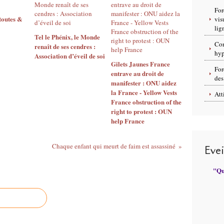
For
toutes &
vis
lig
Tel le Phénix, le Monde
Con
renaît de ses cendres :
hyp
Association d’éveil de soi
Gilets Jaunes France
For
entrave au droit de
des
manifester : ONU aidez
la France - Yellow Vests
Att
France obstruction of the
right to protest : OUN
help France
Chaque enfant qui meurt de faim est assassiné
Eve
"Qui