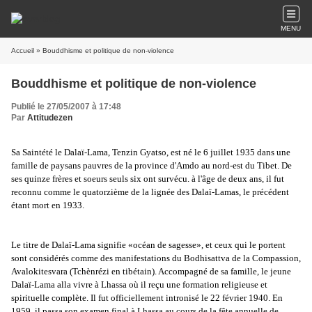
MENU
Accueil
» Bouddhisme et politique de non-violence
Bouddhisme et politique de non-violence
Publié le 27/05/2007 à 17:48
Par
Attitudezen
Sa Saintété le Dalaï-Lama, Tenzin Gyatso, est né le 6 juillet 1935 dans une
famille de paysans pauvres de la province d'Amdo au nord-est du Tibet. De
ses quinze frères et soeurs seuls six ont survécu. à l'âge de deux ans, il fut
reconnu comme le quatorzième de la lignée des Dalaï-Lamas, le précédent
étant mort en 1933.
Le titre de Dalaï-Lama signifie «océan de sagesse», et ceux qui le portent
sont considérés comme des manifestations du Bodhisattva de la Compassion,
Avalokitesvara (Tchènrézi en tibétain). Accompagné de sa famille, le jeune
Dalaï-Lama alla vivre à Lhassa où il reçu une formation religieuse et
spirituelle complète. Il fut officiellement intronisé le 22 février 1940. En
1959, il passa son examen final à Lhassa au cours de la fête annuelle de