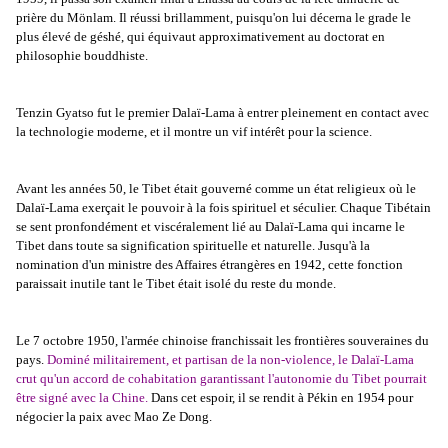
prière du Mönlam. Il réussi brillamment, puisqu'on lui décerna le grade le
plus élevé de géshé, qui équivaut approximativement au doctorat en
philosophie bouddhiste.
Tenzin Gyatso fut le premier Dalaï-Lama à entrer pleinement en contact avec
la technologie moderne, et il montre un vif intérêt pour la science.
Avant les années 50, le Tibet était gouverné comme un état religieux où le
Dalaï-Lama exerçait le pouvoir à la fois spirituel et séculier. Chaque Tibétain
se sent pronfondément et viscéralement lié au Dalaï-Lama qui incarne le
Tibet dans toute sa signification spirituelle et naturelle. Jusqu'à la
nomination d'un ministre des Affaires étrangères en 1942, cette fonction
paraissait inutile tant le Tibet était isolé du reste du monde.
Le 7 octobre 1950, l'armée chinoise franchissait les frontières souveraines du
pays.
Dominé militairement, et partisan de la non-violence, le Dalaï-Lama
crut qu'un accord de cohabitation garantissant l'autonomie du Tibet pourrait
être signé avec la Chine.
Dans cet espoir, il se rendit à Pékin en 1954 pour
négocier la paix avec Mao Ze Dong.