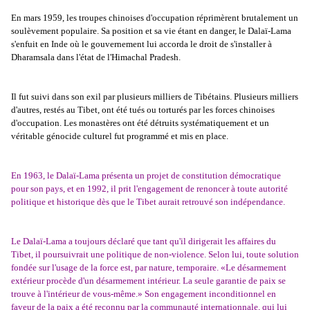
En mars 1959, les troupes chinoises d'occupation réprimèrent brutalement un
soulèvement populaire. Sa position et sa vie étant en danger, le Dalaï-Lama
s'enfuit en Inde où le gouvernement lui accorda le droit de s'installer à
Dharamsala dans l'état de l'Himachal Pradesh.
Il fut suivi dans son exil par plusieurs milliers de Tibétains. Plusieurs milliers
d'autres, restés au Tibet, ont été tués ou torturés par les forces chinoises
d'occupation. Les monastères ont été détruits systématiquement et un
véritable génocide culturel fut programmé et mis en place.
En 1963, le Dalaï-Lama présenta un projet de constitution démocratique
pour son pays, et en 1992, il prit l'engagement de renoncer à toute autorité
politique et historique dès que le Tibet aurait retrouvé son indépendance.
Le Dalaï-Lama a toujours déclaré que tant qu'il dirigerait les affaires du
Tibet, il poursuivrait une politique de non-violence. Selon lui, toute solution
fondée sur l'usage de la force est, par nature, temporaire. «Le désarmement
extérieur procède d'un désarmement intérieur. La seule garantie de paix se
trouve à l'intérieur de vous-même.» Son engagement inconditionnel en
faveur de la paix a été reconnu par la communauté internationnale, qui lui