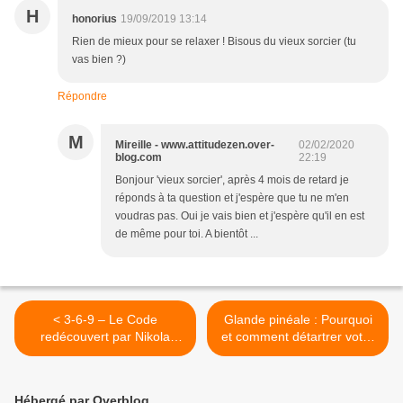
H
honorius
19/09/2019 13:14
Rien de mieux pour se relaxer ! Bisous du vieux sorcier (tu
vas bien ?)
Répondre
M
Mireille - www.attitudezen.over-
02/02/2020
blog.com
22:19
Bonjour 'vieux sorcier', après 4 mois de retard je
réponds à ta question et j'espère que tu ne m'en
voudras pas. Oui je vais bien et j'espère qu'il en est
de même pour toi. A bientôt ...
< 3-6-9 – Le Code
Glande pinéale : Pourquoi
redécouvert par Nikola
et comment détartrer votre
Tesla venait de
glande pinéale >
l’enseignement Védique
Hébergé par Overblog