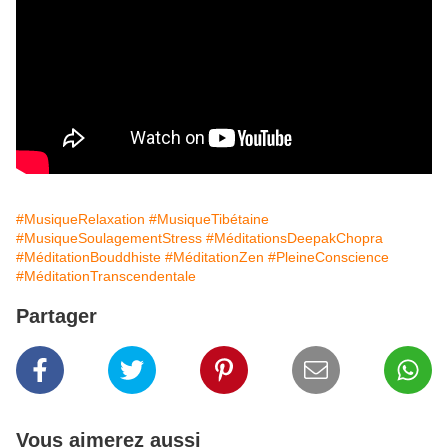
#MusiqueRelaxation
#MusiqueTibétaine
#MusiqueSoulagementStress
#MéditationsDeepakChopra
#MéditationBouddhiste
#MéditationZen
#PleineConscience
#MéditationTranscendentale
Partager
Vous aimerez aussi