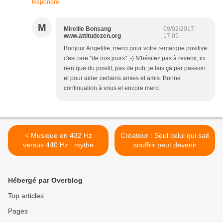
Répondre
M
Mireille Bonsang
09/02/2017
www.attitudezen.org
17:05
Bonjour Angelilie, merci pour votre remarque positive
c'est rare "de nos jours" ;-) N'hésitez pas à revenir, ici
rien que du positif, pas de pub, je fais ça par passion
et pour aider certains amies et amis. Bonne
continuation à vous et encore merci
< Musique en 432 Hz
Créateur : Seul celui qui sait
versus 440 Hz : mythe
souffrir peut devenir
créateur >
Hébergé par Overblog
Top articles
Pages