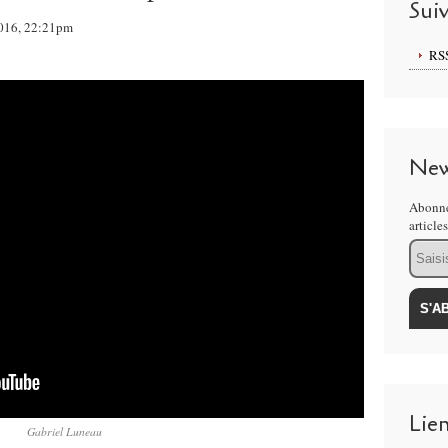
Sui
2016, 22:21pm
RS
New
Abonne
article
Email
Lie
Gabriel Luneau