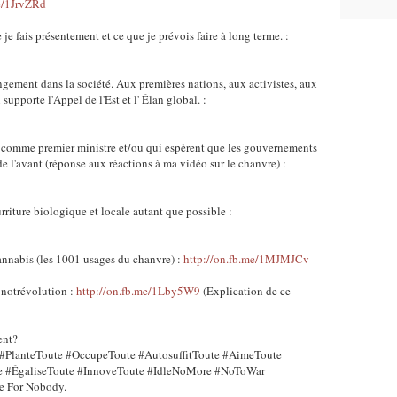
me/1JrvZRd
 fais présentement et ce que je prévois faire à long terme. :
gement dans la société. Aux premières nations, aux activistes, aux
upporte l'Appel de l'Est et l' Élan global. :
 comme premier ministre et/ou qui espèrent que les gouvernements
de l'avant (réponse aux réactions à ma vidéo sur le chanvre) :
rriture biologique et locale autant que possible :
cannabis (les 1001 usages du chanvre) :
http://on.fb.me/1MJMJCv
notrévolution :
http://on.fb.me/1Lby5W9
(Explication de ce
ent?
#‎PlanteToute #‎OccupeToute #‎AutosuffitToute #‎AimeToute
te #‎ÉgaliseToute #‎InnoveToute #‎IdleNoMore #‎NoToWar
te For Nobody.