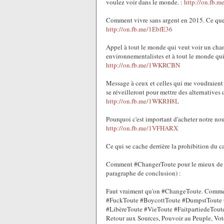
voulez voir dans le monde. :
http://on.fb.
Comment vivre sans argent en 2015. Ce que je
http://on.fb.me/1EbfE36
Appel à tout le monde qui veut voir un chan
environnementalistes et à tout le monde qui s
http://on.fb.me/1WKRCBN
Message à ceux et celles qui me voudraient
se réveilleront pour mettre des alternatives 
http://on.fb.me/1WKRH8L
Pourquoi c'est important d'acheter notre nou
http://on.fb.me/1VFHARX
Ce qui se cache derrière la prohibition du 
Comment #‎ChangerToute pour le mieux de 
paragraphe de conclusion) :
Faut vraiment qu'on #‎ChangeToute. Comm
#‎FuckToute #‎BoycottToute #‎DumpstToute 
#‎LibèreToute #‎VieToute #‎FaitpartiedeTou
Retour aux Sources, Pouvoir au Peuple, Vo