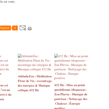
le est verte.
Repost
0
AttitudeZen : Méditation
Fleur de Vie : recentrage
432 Hz - Mise au point
us cet
des énergies & Musique
quotidienne (diapason) -
C'est un
celtique 432 Hz
Zen Pluvia - Musique de
érivé du
guérison - Nettoyage des
ain
Chakras - Énergie
positive