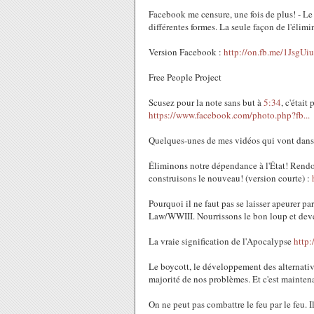
Facebook me censure, une fois de plus! - Le
différentes formes. La seule façon de l'élim
Version Facebook :
http://on.fb.me/1JsgUiu
Free People Project
Scusez pour la note sans but à
5:34
, c'était
https://www.facebook.com/photo.php?fb...
Quelques-unes de mes vidéos qui vont dans 
Éliminons notre dépendance à l'État! Rendon
construisons le nouveau! (version courte) :
Pourquoi il ne faut pas se laisser apeurer 
Law/WWIII. Nourrissons le bon loup et dev
La vraie signification de l'Apocalypse
http
Le boycott, le développement des alternative
majorité de nos problèmes. Et c'est maintena
On ne peut pas combattre le feu par le feu. 