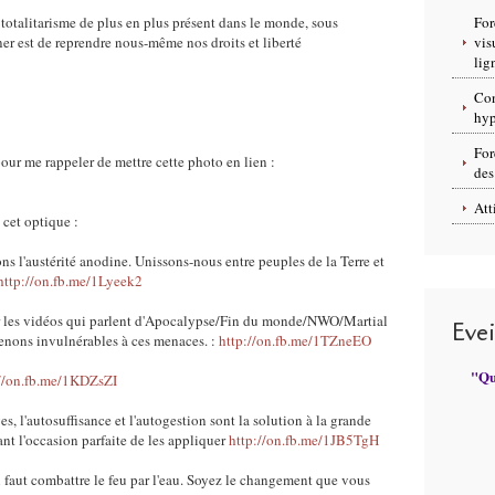
 totalitarisme de plus en plus présent dans le monde, sous
For
iner est de reprendre nous-même nos droits et liberté
vis
lig
Con
hyp
For
 pour me rappeler de mettre cette photo en lien :
des
Att
cet optique :
s l'austérité anodine. Unissons-nous entre peuples de la Terre et
http://on.fb.me/1Lyeek2
par les vidéos qui parlent d'Apocalypse/Fin du monde/NWO/Martial
Eve
enons invulnérables à ces menaces. :
http://on.fb.me/1TZneEO
"Qui
://on.fb.me/1KDZsZI
s, l'autosuffisance et l'autogestion sont la solution à la grande
nt l'occasion parfaite de les appliquer
http://on.fb.me/1JB5TgH
Il faut combattre le feu par l'eau. Soyez le changement que vous