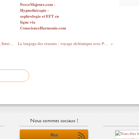
ForceMajeure.com -
Hypnothérapie -
sophrologie et EFT en
ligne via
ConscienceHarmonie.com
Méthode MIR : abbréviation de : Mental, Intuitif et Reformateur.
Le langage des oiseaux : voyage alchimique avec Patrick Burensteinas
Nous sommes sociaux !
Rss