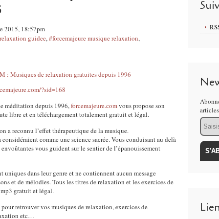
Sui
6
RS
re 2015, 18:57pm
relaxation guidee
,
#forcemajeure musique relaxation
,
New
rcemajeure.com/?sid=168
Abonne
t de méditation depuis 1996,
forcemajeure.com
vous propose son
article
e libre et en téléchargement totalement gratuit et légal.
Email
on a reconnu l’effet thérapeutique de la musique.
 la considéraient comme une science sacrée. Vous conduisant au delà
 envoûtantes vous guident sur le sentier de l’épanouissement
t uniques dans leur genre et ne contiennent aucun message
ns et de mélodies. Tous les titres de relaxation et les exercices de
mp3 gratuit et légal.
Lie
s pour retrouver vos musiques de relaxation, exercices de
elaxation etc…