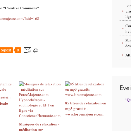
For
"Creative Commons"
ce
vis
lig
rcemajeure.com/?sid=168
Con
hyp
For
des
Repost
0
Att
Eve
rnité :
"Qui
85 titres de relaxation en
icale
mp3 gratuits -
www.forcemajeure.com
Musiques de relaxation -
méditation sur